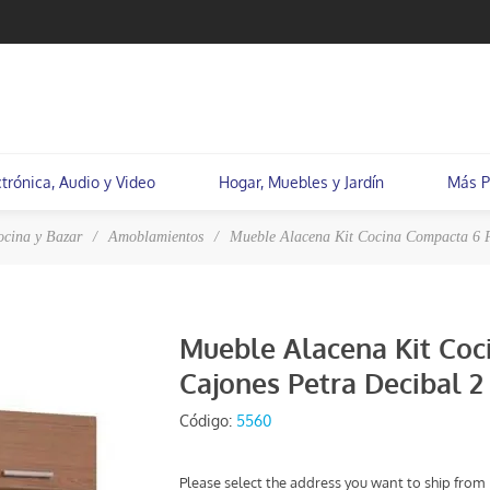
ctrónica, Audio y Video
Hogar, Muebles y Jardín
Más P
ocina y Bazar
/
Amoblamientos
/
Mueble Alacena Kit Cocina Compacta 6 Pu
Mueble Alacena Kit Coc
Cajones Petra Decibal 2 
Código:
5560
Please select the address you want to ship from