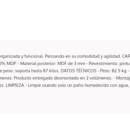
, organizada y funcional. Pensando en su comodidad y agilidad. CA
0% MDP. - Material posterior: MDF de 3 mm - Revestimiento: pintura
de peso: soporta hasta 87 kilos. DATOS TÉCNICOS - Peso: 82.5 kg - 
úmenes: Producto entregado desmontado en 2 volúmenes. - Montaje:
ulos. LIMPIEZA - Limpie usando solo un paño humedecido con agua