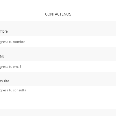
CONTÁCTENOS
mbre
ail
nsulta