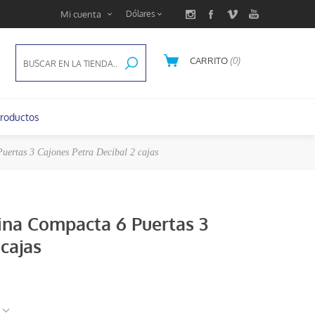
Mi cuenta
CARRITO
(0)
U$S 0,00
roductos
ertas 3 Cajones Petra Decibal 2 cajas
ina Compacta 6 Puertas 3
cajas