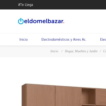
#Te Llega
Inicio
Electrodomésticos y Aires Ac.
Ele
Inicio
/
Hogar, Muebles y Jardín
/
C