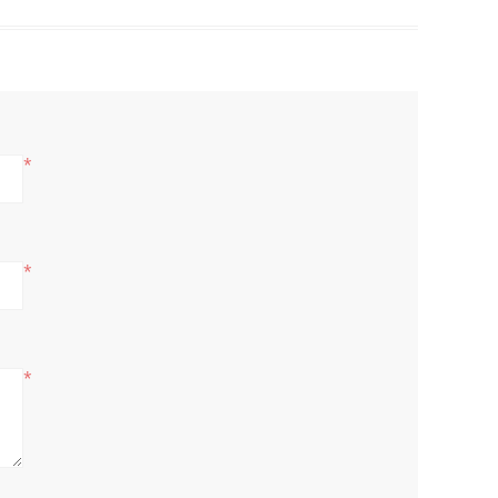
*
*
*