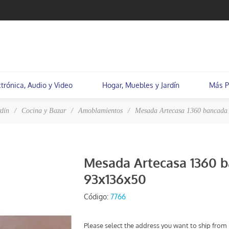
ctrónica, Audio y Video
Hogar, Muebles y Jardín
Más P
dín
/
Cocina y Bazar
/
Amoblamientos
/
Mesada Artecasa 1360 bancada 
Mesada Artecasa 1360 
93x136x50
Código:
7766
Please select the address you want to ship from