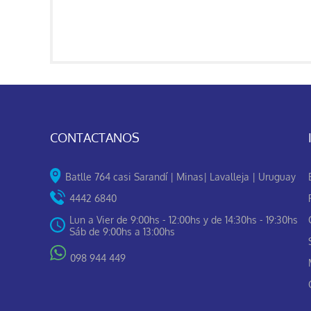
CONTACTANOS
Batlle 764 casi Sarandí | Minas| Lavalleja | Uruguay
4442 6840
Lun a Vier de 9:00hs - 12:00hs y de 14:30hs - 19:30hs
Sáb de 9:00hs a 13:00hs
098 944 449