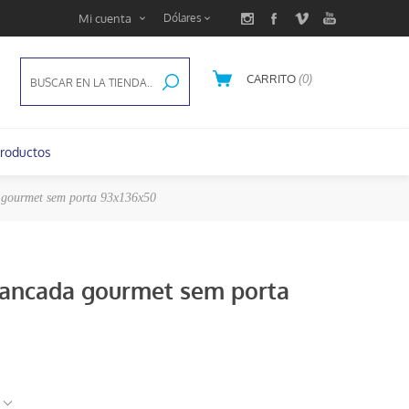
Mi cuenta
CARRITO
(0)
U$S 0,00
roductos
gourmet sem porta 93x136x50
bancada gourmet sem porta