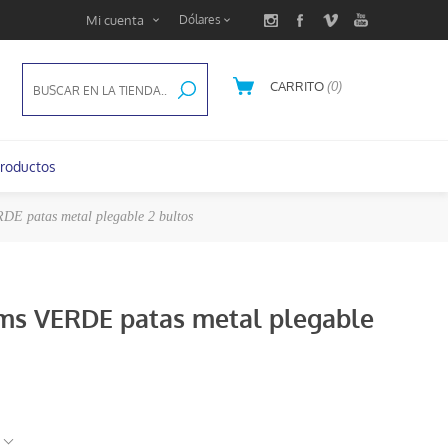
Mi cuenta
CARRITO
(0)
U$S 0,00
roductos
DE patas metal plegable 2 bultos
 cms VERDE patas metal plegable