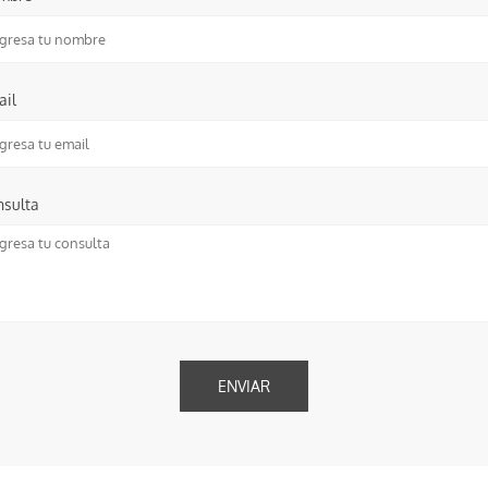
ail
nsulta