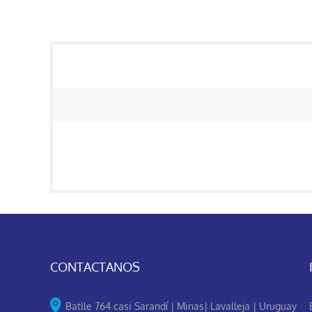
CONTACTANOS
Batlle 764 casi Sarandí | Minas| Lavalleja | Uruguay