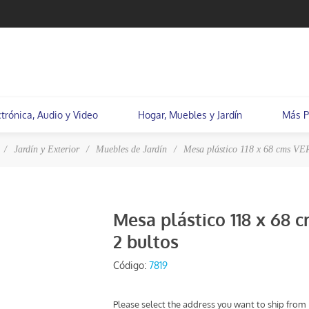
ctrónica, Audio y Video
Hogar, Muebles y Jardín
Más P
/
Jardín y Exterior
/
Muebles de Jardín
/
Mesa plástico 118 x 68 cms VER
Mesa plástico 118 x 68
2 bultos
Código:
7819
Please select the address you want to ship from