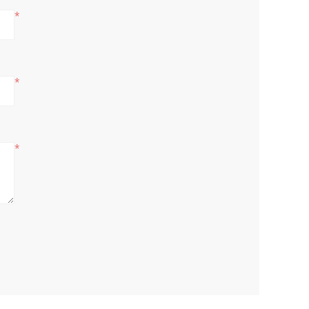
*
*
*