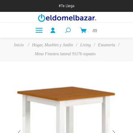
#Te Llega
(0)
Inicio
/
Hogar, Muebles y Jardín
/
Living
/
Estantería
/
Mesa Finestra lateral 9117b topazio