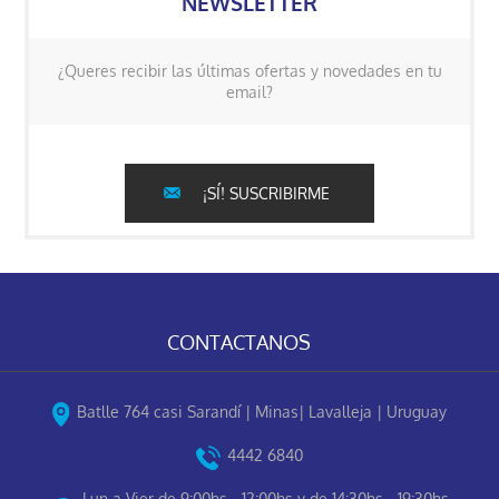
NEWSLETTER
¿Queres recibir las últimas ofertas y novedades en tu
email?
¡SÍ! SUSCRIBIRME
CONTACTANOS
Batlle 764 casi Sarandí | Minas| Lavalleja | Uruguay
4442 6840
Lun a Vier de 9:00hs - 12:00hs y de 14:30hs - 19:30hs