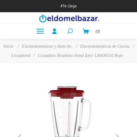
#Te Llega
(0)
Inicio
/
Electrodomésticos y Aires Ac.
/
Electrodomésticos de Cocina
/
Licuadoras
/
Licuadora Moulinex blend force LM430510 Rojo