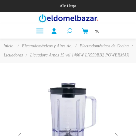
#Te Llega
(0)
Inicio
/
Electrodomésticos y Aires Ac.
/
Electrodomésticos de Cocina
/
Licuadoras
/
Licuadora Arnos 15 vel 1400W LN559BB2 POWERMAX