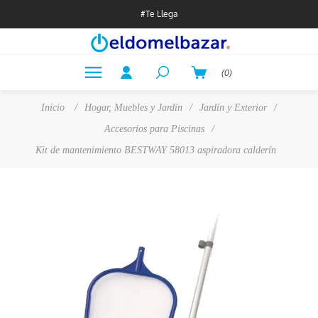
#Te Llega
(0)
Inicio
/
Hogar, Muebles y Jardín
/
Jardín y Exterior
/
Accesorios para Piscinas
/
Kit de mantenimiento BESTWAY 58013 aspiradora calderín