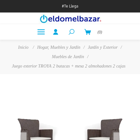
#Te Llega
(0)
Inicio
/
Hogar, Muebles y Jardín
/
Jardín y Exterior
/
Muebles de Jardín
/
Juego exterior TROYA 2 butacas + mesa 2 almohadones 2 cajas