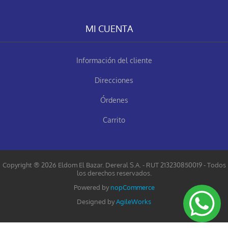
MI CUENTA
Información del cliente
Direcciones
Órdenes
Carrito
Copyright ® 2026 Eldom El Bazar. Dereral S.A. - RUT 213230850019 - Todos
los derechos reservados.
Powered by
nopCommerce
Designed by
AgileWorks