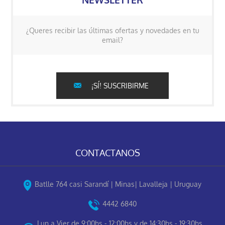
¿Queres recibir las últimas ofertas y novedades en tu
email?
¡SÍ! SUSCRIBIRME
CONTACTANOS
Batlle 764 casi Sarandí | Minas| Lavalleja | Uruguay
4442 6840
Lun a Vier de 9:00hs - 12:00hs y de 14:30hs - 19:30hs