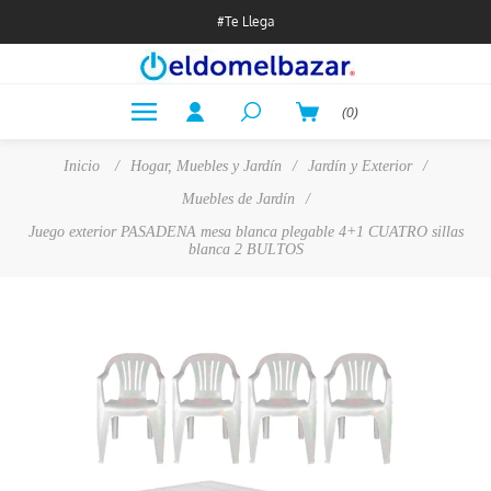
#Te Llega
(0)
Inicio
/
Hogar, Muebles y Jardín
/
Jardín y Exterior
/
Muebles de Jardín
/
Juego exterior PASADENA mesa blanca plegable 4+1 CUATRO sillas
blanca 2 BULTOS