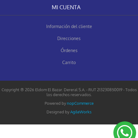
MI CUENTA
Información del cliente
Direcciones
Órdenes
Carrito
Copyright ® 2026 Eldom El Bazar. Dereral S.A. - RUT 213230850019 - Todos
los derechos reservados.
Powered by
nopCommerce
Designed by
AgileWorks