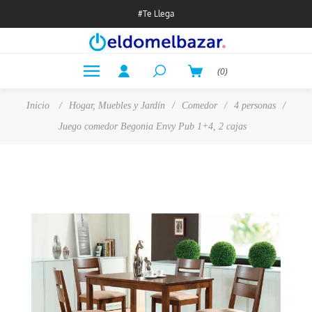
#Te Llega
(0)
Inicio
/
Hogar, Muebles y Jardín
/
Comedor
/
4 personas
/
Juego comedor Begonia Envy Pub 1+4, 2 cajas