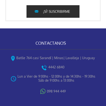
¡SÍ! SUSCRIBIRME
CONTACTANOS
Batlle 764 casi Sarandí | Minas| Lavalleja | Uruguay
4442 6840
Lun a Vier de 9:00hs - 12:00hs y de 14:30hs - 19:30hs
Sáb de 9:00hs a 13:00hs
098 944 449