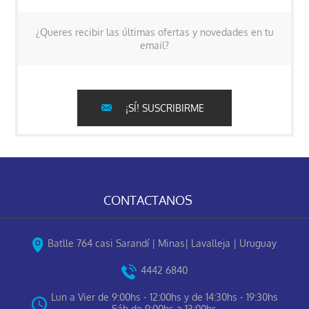
¿Queres recibir las últimas ofertas y novedades en tu
email?
¡SÍ! SUSCRIBIRME
CONTACTANOS
Batlle 764 casi Sarandí | Minas| Lavalleja | Uruguay
4442 6840
Lun a Vier de 9:00hs - 12:00hs y de 14:30hs - 19:30hs
Sáb de 9:00hs a 13:00hs