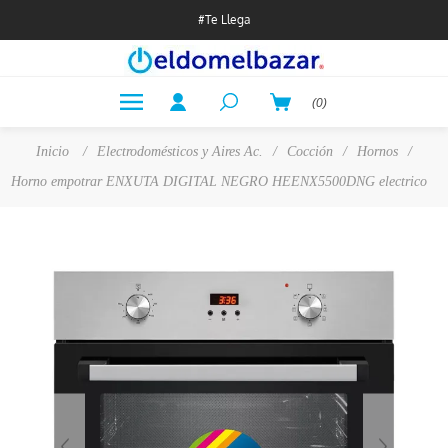
#Te Llega
(0)
Inicio
/
Electrodomésticos y Aires Ac.
/
Cocción
/
Hornos
/
Horno empotrar ENXUTA DIGITAL NEGRO HEENX5500DNG electrico