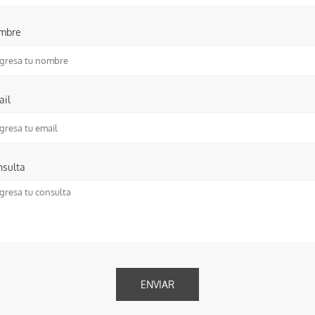
mbre
ail
nsulta