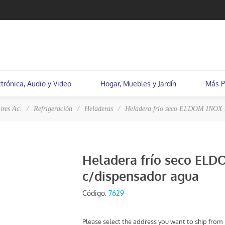
ctrónica, Audio y Video
Hogar, Muebles y Jardín
Más P
ires Ac.
/
Refrigeración
/
Heladeras
/
Heladera frío seco ELDOM INOX 
Heladera frío seco EL
c/dispensador agua
Código:
7629
Please select the address you want to ship from