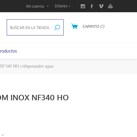
Mi cuenta
CARRITO
(0)
U$S 0,00
roductos
NF340 HO c/dispensador agua
DOM INOX NF340 HO