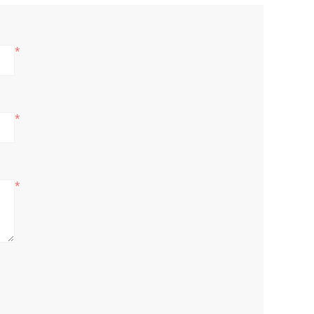
*
*
*