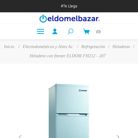
#Te Llega
(0)
Inicio
/
Electrodomésticos y Aires Ac.
/
Refrigeración
/
Heladeras
/
Heladera con freezer ELDOM FH212 - 207