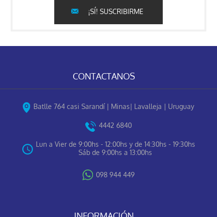
¡SÍ! SUSCRIBIRME
CONTACTANOS
Batlle 764 casi Sarandí | Minas| Lavalleja | Uruguay
4442 6840
Lun a Vier de 9:00hs - 12:00hs y de 14:30hs - 19:30hs
Sáb de 9:00hs a 13:00hs
098 944 449
INFORMACIÓN