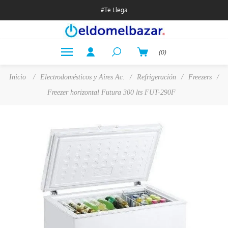
#Te Llega
(0)
Inicio
/
Electrodomésticos y Aires Ac.
/
Refrigeración
/
Freezers
/
Freezer horizontal Futura 300 lts FUT-290F