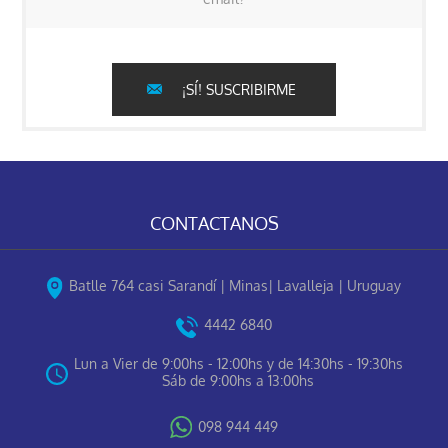
¡SÍ! SUSCRIBIRME
CONTACTANOS
Batlle 764 casi Sarandí | Minas| Lavalleja | Uruguay
4442 6840
Lun a Vier de 9:00hs - 12:00hs y de 14:30hs - 19:30hs
Sáb de 9:00hs a 13:00hs
098 944 449