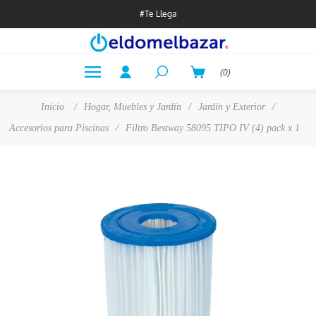
#Te Llega
(0)
Inicio
/
Hogar, Muebles y Jardín
/
Jardín y Exterior
/
Accesorios para Piscinas
/
Filtro Bestway 58095 TIPO IV (4) pack x 1