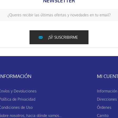
NEWSLETTER
¿Queres recibir las últimas ofertas y novedades en tu email?
¡SÍ! SUSCRIBIRME
INFORMACIÓN
MI CUEN
Envíos y Devoluciones
Información 
Política de Privacidad
Direcciones
Condiciones de Uso
Órdenes
Sobre nosotros, hacia dónde vamos...
Carrito