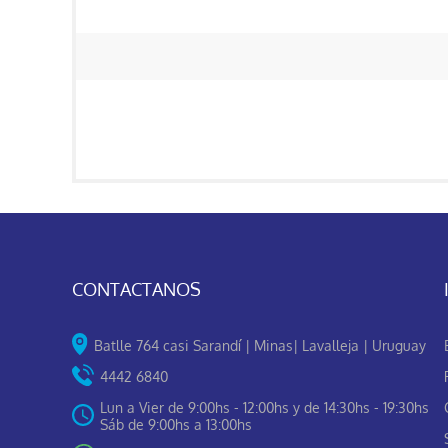
CONTACTANOS
Batlle 764 casi Sarandí | Minas| Lavalleja | Uruguay
4442 6840
Lun a Vier de 9:00hs - 12:00hs y de 14:30hs - 19:30hs
Sáb de 9:00hs a 13:00hs