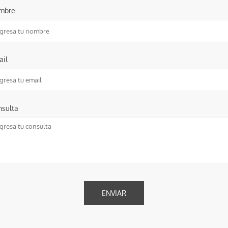
mbre
ail
nsulta