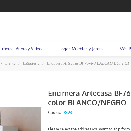
ctrónica, Audio y Video
Hogar, Muebles y Jardín
Más P
/
Living
/
Estantería
/
Encimera Artecasa BF76-4-8 BALCAO BUFFET
Encimera Artecasa BF7
color BLANCO/NEGRO
Código:
7893
Please select the address you want to ship from