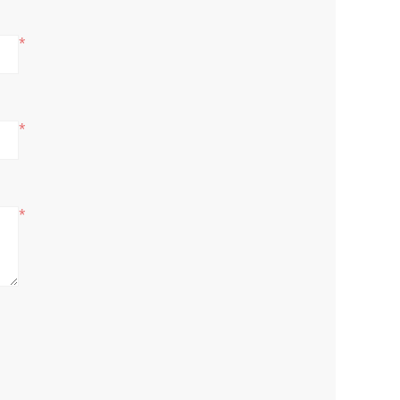
*
*
*