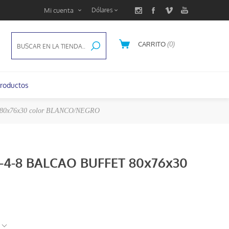
Mi cuenta
CARRITO
(0)
U$S 0,00
roductos
 80x76x30 color BLANCO/NEGRO
6-4-8 BALCAO BUFFET 80x76x30