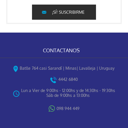
¡SÍ! SUSCRIBIRME
CONTACTANOS
Batlle 764 casi Sarandí | Minas| Lavalleja | Uruguay
4442 6840
Lun a Vier de 9:00hs - 12:00hs y de 14:30hs - 19:30hs
Sáb de 9:00hs a 13:00hs
098 944 449