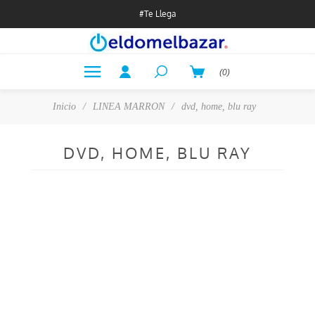
#Te Llega
(0)
Inicio
/
LINEA MARRON
/
dvd, home, blu ray
DVD, HOME, BLU RAY