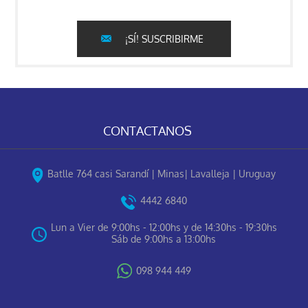
¡SÍ! SUSCRIBIRME
CONTACTANOS
Batlle 764 casi Sarandí | Minas| Lavalleja | Uruguay
4442 6840
Lun a Vier de 9:00hs - 12:00hs y de 14:30hs - 19:30hs
Sáb de 9:00hs a 13:00hs
098 944 449