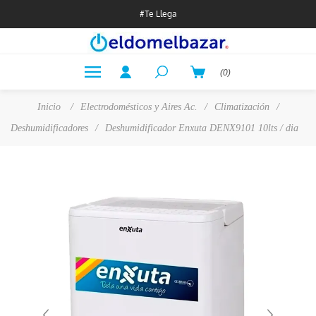
#Te Llega
(0)
Inicio
/
Electrodomésticos y Aires Ac.
/
Climatización
/
Deshumidificadores
/
Deshumidificador Enxuta DENX9101 10lts / dia