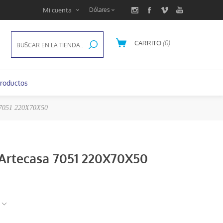
Mi cuenta
CARRITO
(0)
U$S 0,00
roductos
a 7051 220X70X50
s Artecasa 7051 220X70X50