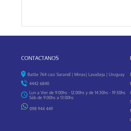
CONTACTANOS
Batlle 764 casi Sarandí | Minas| Lavalleja | Uruguay
4442 6840
Lun a Vier de 9:00hs - 12:00hs y de 14:30hs - 19:30hs
Sáb de 9:00hs a 13:00hs
098 944 449