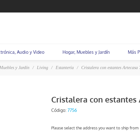
ctrónica, Audio y Video
Hogar, Muebles y Jardín
Más P
Muebles y Jardín
/
Living
/
Estantería
/
Cristalera con estantes Artecas
Cristalera con estante
Código:
7756
Please select the address you want to ship from