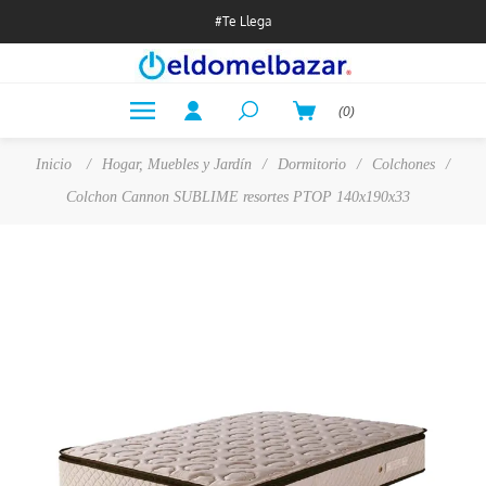
#Te Llega
(0)
Inicio
/
Hogar, Muebles y Jardín
/
Dormitorio
/
Colchones
/
Colchon Cannon SUBLIME resortes PTOP 140x190x33