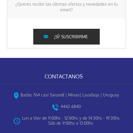
¿Queres recibir las últimas ofertas y novedades en tu
email?
¡SÍ! SUSCRIBIRME
CONTACTANOS
Batlle 764 casi Sarandí | Minas| Lavalleja | Uruguay
4442 6840
Lun a Vier de 9:00hs - 12:00hs y de 14:30hs - 19:30hs
Sáb de 9:00hs a 13:00hs