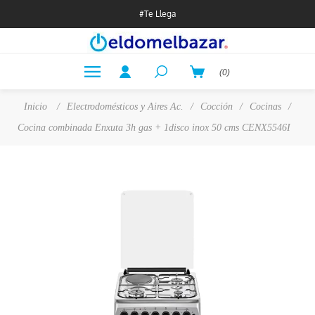
#Te Llega
(0)
Inicio
/
Electrodomésticos y Aires Ac.
/
Cocción
/
Cocinas
/
Cocina combinada Enxuta 3h gas + 1disco inox 50 cms CENX5546I