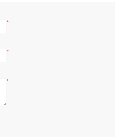
*
*
*