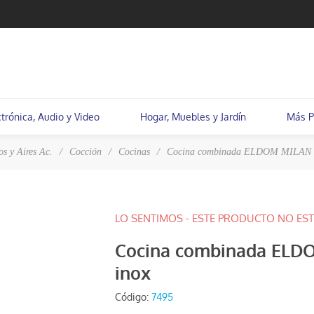
ctrónica, Audio y Video
Hogar, Muebles y Jardín
Más P
os y Aires Ac.
/
Cocción
/
Cocinas
/
Cocina combinada ELDOM MILAN 4h 
LO SENTIMOS - ESTE PRODUCTO NO EST
Cocina combinada ELDO
inox
Código:
7495