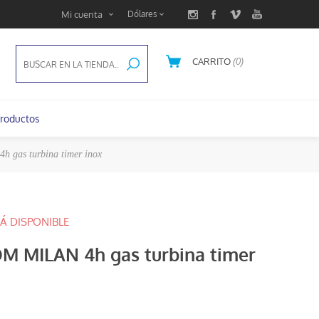
Mi cuenta
CARRITO
(0)
U$S 0,00
roductos
gas turbina timer inox
Á DISPONIBLE
M MILAN 4h gas turbina timer