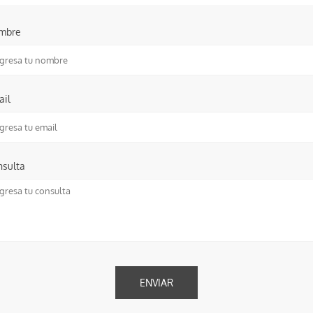
mbre
ail
nsulta