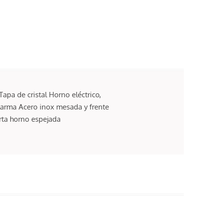
pa de cristal Horno eléctrico,
alarma Acero inox mesada y frente
erta horno espejada