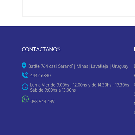
CONTACTANOS
Batlle 764 casi Sarandí | Minas| Lavalleja | Uruguay
4442 6840
Lun a Vier de 9:00hs - 12:00hs y de 14:30hs - 19:30hs
Sáb de 9:00hs a 13:00hs
098 944 449