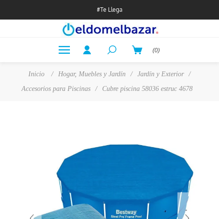
#Te Llega
(0)
Inicio
/
Hogar, Muebles y Jardín
/
Jardín y Exterior
/
Accesorios para Piscinas
/
Cubre piscina 58036 estruc 4678