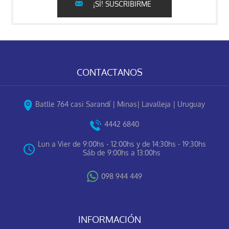
¡SÍ! SUSCRIBIRME
CONTACTANOS
Batlle 764 casi Sarandí | Minas| Lavalleja | Uruguay
4442 6840
Lun a Vier de 9:00hs - 12:00hs y de 14:30hs - 19:30hs
Sáb de 9:00hs a 13:00hs
098 944 449
INFORMACIÓN