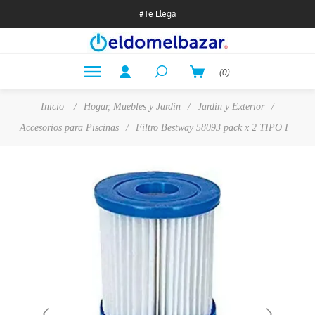
#Te Llega
(0)
Inicio
/
Hogar, Muebles y Jardín
/
Jardín y Exterior
/
Accesorios para Piscinas
/
Filtro Bestway 58093 pack x 2 TIPO I