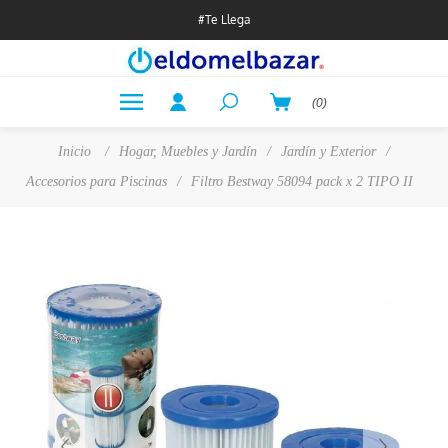
#Te Llega
(0)
Inicio
/
Hogar, Muebles y Jardín
/
Jardín y Exterior
/
Accesorios para Piscinas
/
Filtro Bestway 58094 pack x 2 TIPO II