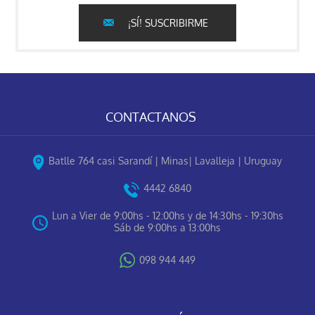
¡SÍ! SUSCRIBIRME
CONTACTANOS
Batlle 764 casi Sarandí | Minas| Lavalleja | Uruguay
4442 6840
Lun a Vier de 9:00hs - 12:00hs y de 14:30hs - 19:30hs
Sáb de 9:00hs a 13:00hs
098 944 449