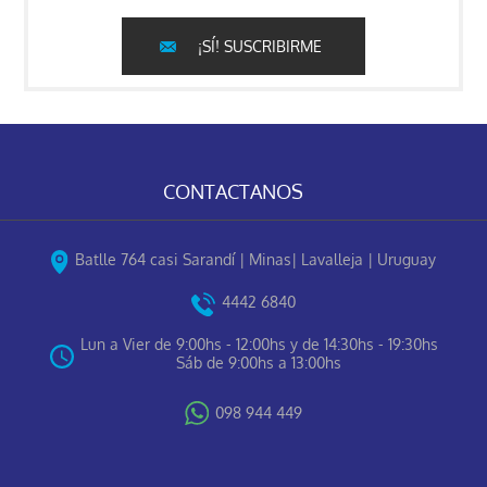
¡SÍ! SUSCRIBIRME
CONTACTANOS
Batlle 764 casi Sarandí | Minas| Lavalleja | Uruguay
4442 6840
Lun a Vier de 9:00hs - 12:00hs y de 14:30hs - 19:30hs
Sáb de 9:00hs a 13:00hs
098 944 449