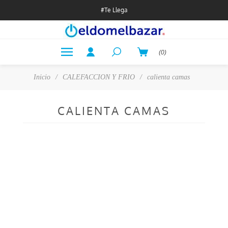
#Te Llega
(0)
Inicio
/
CALEFACCION Y FRIO
/
calienta camas
CALIENTA CAMAS