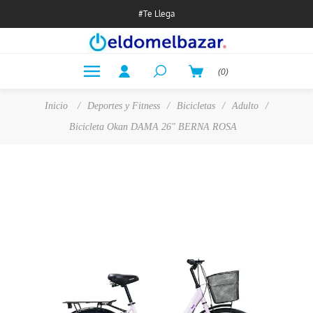
#Te Llega
(0)
Inicio
/
Deportes y Fitness
/
Bicicletas
/
Adulto
/
Bicicleta Okan DAMA 26" BERNA ROSA