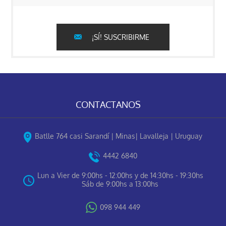
¡SÍ! SUSCRIBIRME
CONTACTANOS
Batlle 764 casi Sarandí | Minas| Lavalleja | Uruguay
4442 6840
Lun a Vier de 9:00hs - 12:00hs y de 14:30hs - 19:30hs
Sáb de 9:00hs a 13:00hs
098 944 449