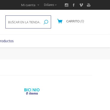
Mi cuenta
CARRITO
(0)
U$S 0,00
roductos
BICI NIO
0 items