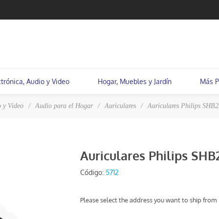
ctrónica, Audio y Video
Hogar, Muebles y Jardín
Más P
o y Video
/
Audio para el Hogar
/
Auriculares
/
Auriculares Philips SH
Auriculares Philips S
Código:
5712
Please select the address you want to ship from