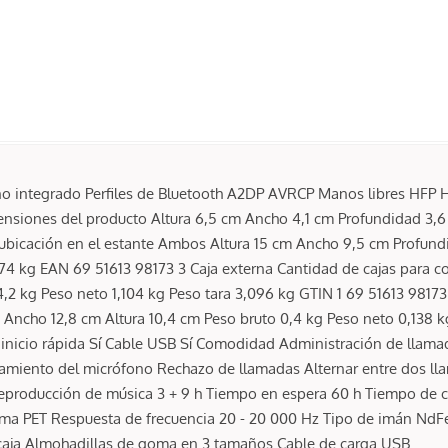
o integrado Perfiles de Bluetooth A2DP AVRCP Manos libres HFP H
siones del producto Altura 6,5 cm Ancho 4,1 cm Profundidad 3,
ubicación en el estante Ambos Altura 15 cm Ancho 9,5 cm Profund
074 kg EAN 69 51613 98173 3 Caja externa Cantidad de cajas para
,2 kg Peso neto 1,104 kg Peso tara 3,096 kg GTIN 1 69 51613 98173 
Ancho 12,8 cm Altura 10,4 cm Peso bruto 0,4 kg Peso neto 0,138 k
 inicio rápida Sí Cable USB Sí Comodidad Administración de llama
iamiento del micrófono Rechazo de llamadas Alternar entre dos l
 reproducción de música 3 + 9 h Tiempo en espera 60 h Tiempo de 
gma PET Respuesta de frecuencia 20 - 20 000 Hz Tipo de imán Nd
a caja Almohadillas de goma en 3 tamaños Cable de carga USB