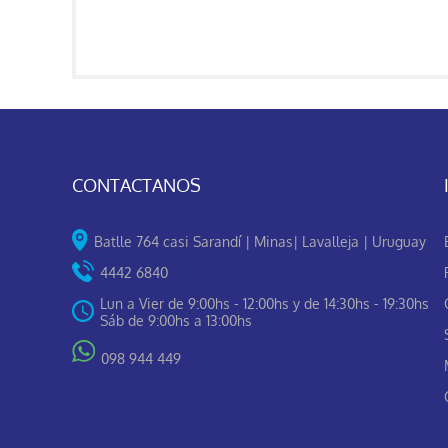
CONTACTANOS
Batlle 764 casi Sarandí | Minas| Lavalleja | Uruguay
4442 6840
Lun a Vier de 9:00hs - 12:00hs y de 14:30hs - 19:30hs
Sáb de 9:00hs a 13:00hs
098 944 449