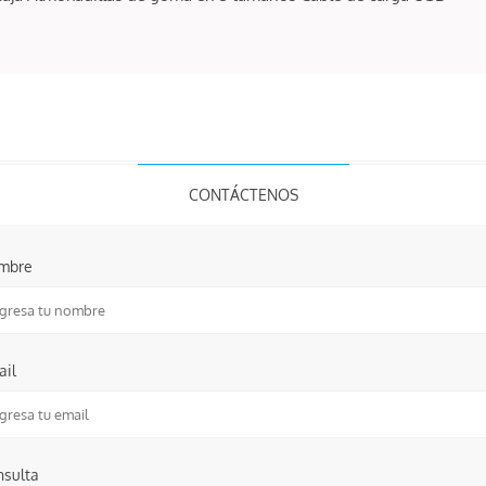
CONTÁCTENOS
mbre
ail
nsulta