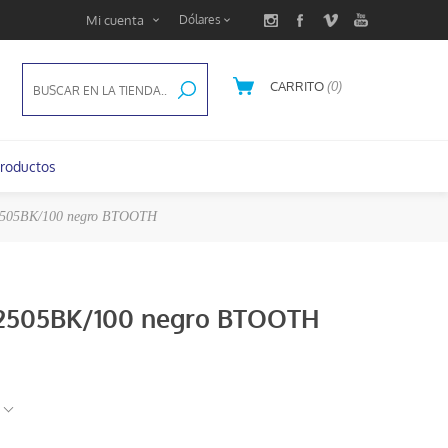
Mi cuenta
CARRITO
(0)
U$S 0,00
roductos
B2505BK/100 negro BTOOTH
HB2505BK/100 negro BTOOTH