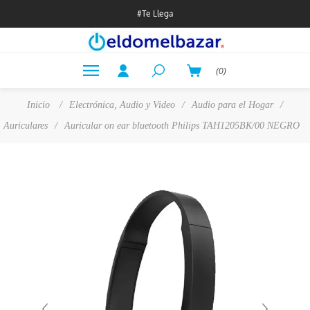
#Te Llega
(0)
Inicio
/
Electrónica, Audio y Video
/
Audio para el Hogar
/
Auriculares
/
Auricular on ear bluetooth Philips TAH1205BK/00 NEGRO