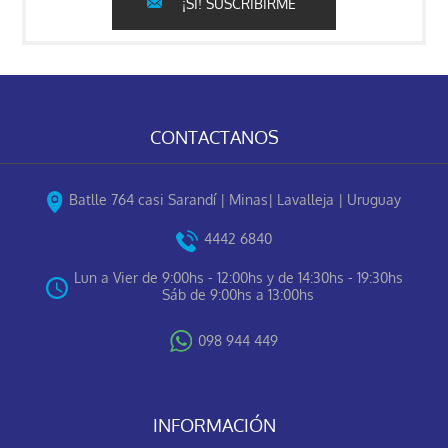
¡SÍ! SUSCRIBIRME
CONTACTANOS
Batlle 764 casi Sarandí | Minas| Lavalleja | Uruguay
4442 6840
Lun a Vier de 9:00hs - 12:00hs y de 14:30hs - 19:30hs
Sáb de 9:00hs a 13:00hs
098 944 449
INFORMACIÓN