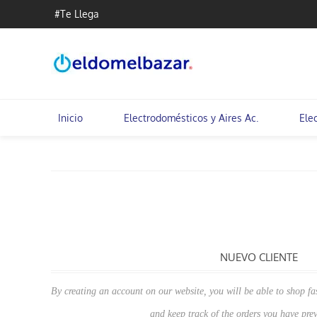
#Te Llega
Inicio
Electrodomésticos y Aires Ac.
Ele
NUEVO CLIENTE
By creating an account on our website, you will be able to shop fas
and keep track of the orders you have pre