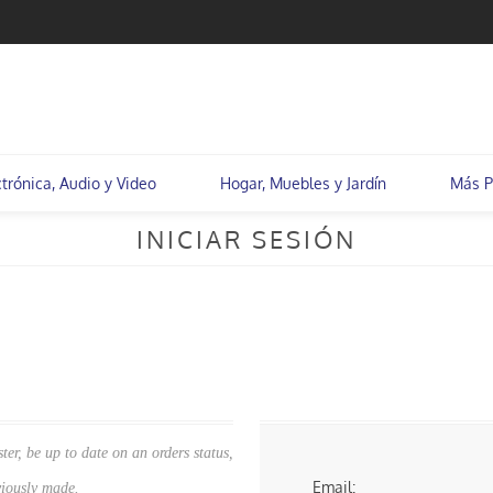
ctrónica, Audio y Video
Hogar, Muebles y Jardín
Más P
INICIAR SESIÓN
ter, be up to date on an orders status,
Email:
viously made.